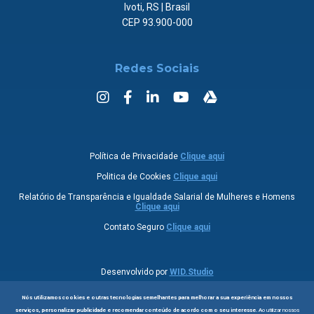
Ivoti, RS | Brasil
CEP 93.900-000
Redes Sociais
Política de Privacidade
Clique aqui
Politica de Cookies
Clique aqui
Relatório de Transparência e Igualdade Salarial de Mulheres e Homens
Clique aqui
Contato Seguro
Clique aqui
Desenvolvido por
WID.Studio
Nós utilizamos cookies e outras tecnologias semelhantes para melhorar a sua experiência em nossos
serviços, personalizar publicidade e recomendar conteúdo de acordo com o seu interesse.
Ao utilizar nossos